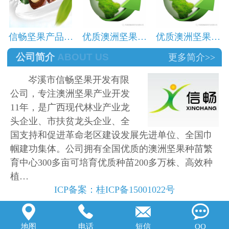
信畅坚果产品…
优质澳洲坚果…
优质澳洲坚果…
公司简介
ABOUT US
更多简介>>
岑溪市信畅坚果开发有限
公司，专注澳洲坚果产业开发
11年，是广西现代林业产业龙
头企业、市扶贫龙头企业、全
国支持和促进革命老区建设发展先进单位、全国巾
帼建功集体。公司拥有全国优质的澳洲坚果种苗繁
育中心300多亩可培育优质种苗200多万株、高效种
植…
ICP备案：
桂ICP备15001022号




地图
电话
短信
QQ