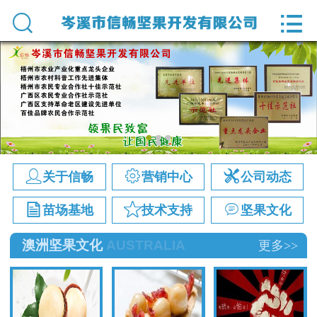
网站首页


关于信畅
营销中心
公司动态
苗场基地



关于信畅
营销中心
公司动态
技术支持



苗场基地
技术支持
坚果文化
顾问直通车
澳洲坚果文化
AUSTRALIA
更多>>
澳洲坚果文化