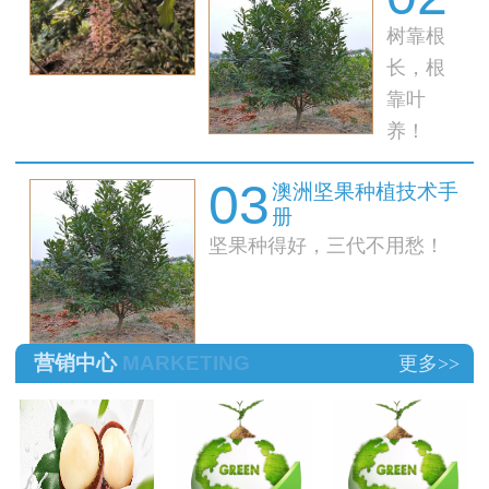
树靠根
果树秋
季管理
长，根
技术
靠叶
养！
03
澳洲坚果种植技术手
册
坚果种得好，三代不用愁！
营销中心
MARKETING
更多>>