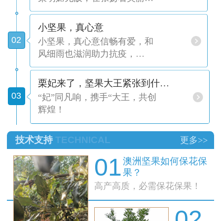
小坚果，真心意
02
​小坚果，真心意信畅有爱，和
风细雨也滋润助力抗疫，…
栗妃来了，坚果大王紧张到什…
03
“妃”同凡响，携手“大王，共创
辉煌！
技术支持
TECHNICAL
更多>>
01
澳洲坚果如何保花保
果？
高产高质，必需保花保果！
02