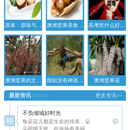
原来：原味与…
澳洲坚果美食…
高考吃什么好…
澳洲坚果的文…
假如没有神器…
澳洲坚果花
最新资讯
NEWS
更多资讯>>
不负倾城好时光
01
每朵花儿都是生命的传承，朵
朵明媚无敌，在张扬着美丽…