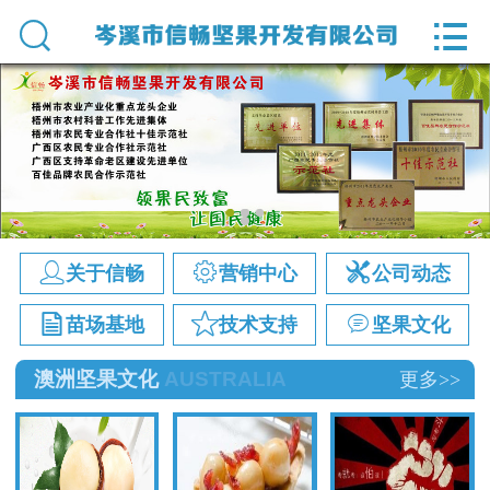
网站首页


关于信畅
营销中心
公司动态
苗场基地



关于信畅
营销中心
公司动态
技术支持



苗场基地
技术支持
坚果文化
顾问直通车
澳洲坚果文化
AUSTRALIA
更多>>
澳洲坚果文化