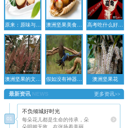
原来：原味与…
澳洲坚果美食…
高考吃什么好…
澳洲坚果的文…
假如没有神器…
澳洲坚果花
最新资讯
NEWS
更多资讯>>
不负倾城好时光
01
每朵花儿都是生命的传承，朵
朵明媚无敌，在张扬着美丽…