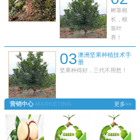
树靠根
果树秋
季管理
长，根
技术
靠叶
养！
03
澳洲坚果种植技术手
册
坚果种得好，三代不用愁！
营销中心
MARKETING
更多>>