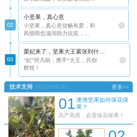
小坚果，真心意
02
​小坚果，真心意信畅有爱，和
风细雨也滋润助力抗疫，…
栗妃来了，坚果大王紧张到什…
03
“妃”同凡响，携手“大王，共创
辉煌！
技术支持
TECHNICAL
更多>>
01
澳洲坚果如何保花保
果？
高产高质，必需保花保果！
02