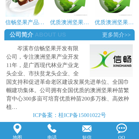
信畅坚果产品…
优质澳洲坚果…
优质澳洲坚果…
公司简介
ABOUT US
更多简介>>
岑溪市信畅坚果开发有限
公司，专注澳洲坚果产业开发
11年，是广西现代林业产业龙
头企业、市扶贫龙头企业、全
国支持和促进革命老区建设发展先进单位、全国巾
帼建功集体。公司拥有全国优质的澳洲坚果种苗繁
育中心300多亩可培育优质种苗200多万株、高效种
植…
ICP备案：
桂ICP备15001022号




地图
电话
短信
QQ