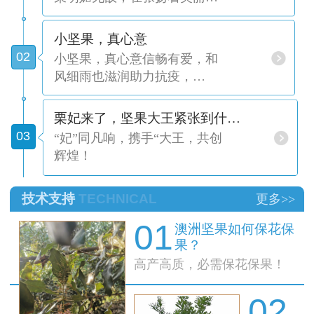
小坚果，真心意
02
​小坚果，真心意信畅有爱，和
风细雨也滋润助力抗疫，…
栗妃来了，坚果大王紧张到什…
03
“妃”同凡响，携手“大王，共创
辉煌！
技术支持
TECHNICAL
更多>>
01
澳洲坚果如何保花保
果？
高产高质，必需保花保果！
02