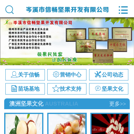
网站首页


关于信畅
营销中心
公司动态
苗场基地



关于信畅
营销中心
公司动态
技术支持



苗场基地
技术支持
坚果文化
顾问直通车
澳洲坚果文化
AUSTRALIA
更多>>
澳洲坚果文化