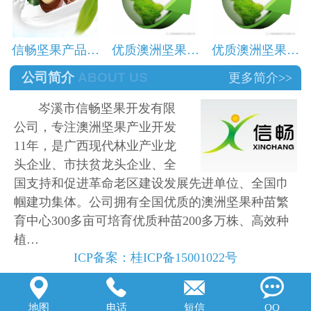
信畅坚果产品…
优质澳洲坚果…
优质澳洲坚果…
公司简介
ABOUT US
更多简介>>
岑溪市信畅坚果开发有限
公司，专注澳洲坚果产业开发
11年，是广西现代林业产业龙
头企业、市扶贫龙头企业、全
国支持和促进革命老区建设发展先进单位、全国巾
帼建功集体。公司拥有全国优质的澳洲坚果种苗繁
育中心300多亩可培育优质种苗200多万株、高效种
植…
ICP备案：
桂ICP备15001022号




地图
电话
短信
QQ