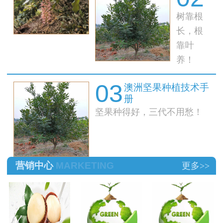
树靠根
果树秋
季管理
长，根
技术
靠叶
养！
03
澳洲坚果种植技术手
册
坚果种得好，三代不用愁！
营销中心
MARKETING
更多>>