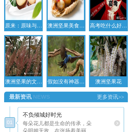
原来：原味与…
澳洲坚果美食…
高考吃什么好…
澳洲坚果的文…
假如没有神器…
澳洲坚果花
最新资讯
NEWS
更多资讯>>
不负倾城好时光
01
每朵花儿都是生命的传承，朵
朵明媚无敌，在张扬着美丽…